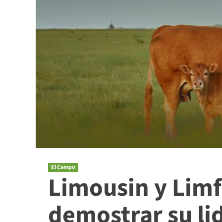
El Campo
Limousin y Limf
demostrar su li