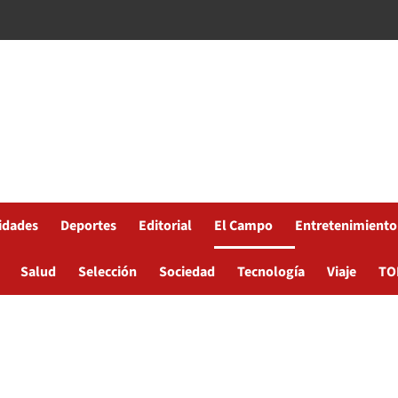
idades
Deportes
Editorial
El Campo
Entretenimiento
Salud
Selección
Sociedad
Tecnología
Viaje
TO