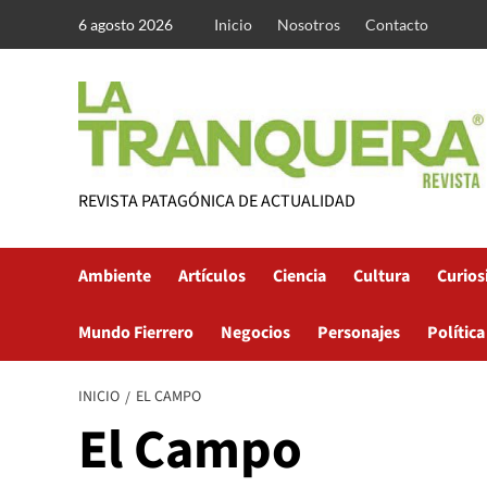
Saltar
6 agosto 2026
Inicio
Nosotros
Contacto
al
contenido
REVISTA PATAGÓNICA DE ACTUALIDAD
Ambiente
Artículos
Ciencia
Cultura
Curios
Mundo Fierrero
Negocios
Personajes
Política
INICIO
EL CAMPO
El Campo