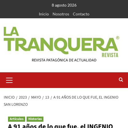
Saltar
8 agosto 2026
al
Inicio
Nosotros
Contacto
contenido
REVISTA PATAGÓNICA DE ACTUALIDAD
Menú
primario
INICIO
2023
MAYO
13
A 91 AÑOS DE LO QUE FUE, EL INGENIO
SAN LORENZO
Artículos
Historias
A 91 años de lo que fue, el INGENIO