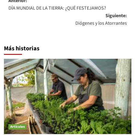
Navegación
Anterior:
DÍA MUNDIAL DE LA TIERRA: ¿QUÉ FESTEJAMOS?
de
Siguiente:
entradas
Diógenes y los Atorrantes
Más historias
Artículos