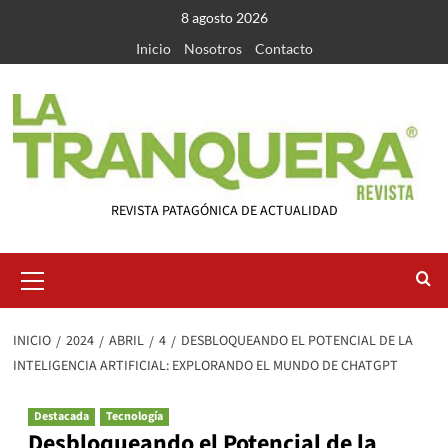
Saltar
8 agosto 2026
al
Inicio
Nosotros
Contacto
contenido
REVISTA PATAGÓNICA DE ACTUALIDAD
Menú
primario
INICIO
2024
ABRIL
4
DESBLOQUEANDO EL POTENCIAL DE LA
INTELIGENCIA ARTIFICIAL: EXPLORANDO EL MUNDO DE CHATGPT
Destacada
Tecnología
Desbloqueando el Potencial de la