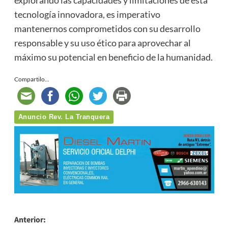
explorando las capacidades y limitaciones de esta
tecnología innovadora, es imperativo
mantenernos comprometidos con su desarrollo
responsable y su uso ético para aprovechar al
máximo su potencial en beneficio de la humanidad.
Compartilo...
Anuncio Rev. La Tranquera
Navegación
Anterior: