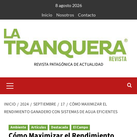
Saltar
8 agosto 2026
al
Inicio
Nosotros
Contacto
contenido
REVISTA PATAGÓNICA DE ACTUALIDAD
Menú
primario
INICIO
2024
SEPTIEMBRE
17
CÓMO MAXIMIZAR EL
RENDIMIENTO GANADERO CON SISTEMAS DE AGUA EFICIENTES
Ambiente
Artículos
Destacada
El Campo
Cómo Maximizar el Rendimiento