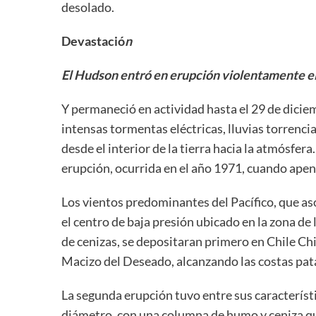
desolado.
Devastació
n
El Hudson entró en erupción violentamente e
Y permaneció en actividad hasta el 29 de dici
intensas tormentas eléctricas, lluvias torrenc
desde el interior de la tierra hacia la atmósfe
erupción, ocurrida en el año 1971, cuando apen
Los vientos predominantes del Pacífico, que as
el centro de baja presión ubicado en la zona d
de cenizas, se depositaran primero en Chile Ch
Macizo del Deseado, alcanzando las costas pat
La segunda erupción tuvo entre sus característ
diámetro, con una columna de humo y ceniza qu