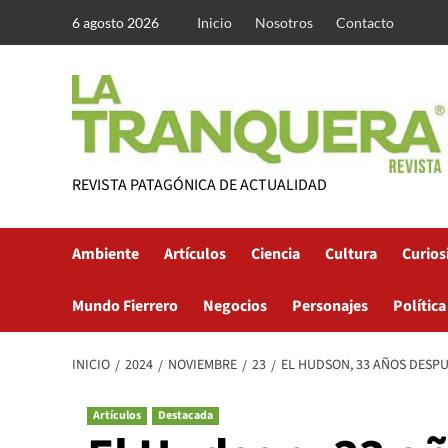
Saltar
6 agosto 2026
Inicio
Nosotros
Contacto
al
contenido
REVISTA PATAGÓNICA DE ACTUALIDAD
Ambiente
Artículos
Ciencia
Cultura
Curios
Mundo Fierrero
Negocios
Personajes
Política
INICIO
2024
NOVIEMBRE
23
EL HUDSON, 33 AÑOS DESP
Artículos
Destacada