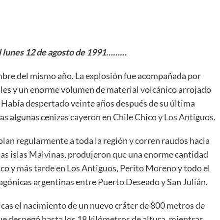
l lunes 12 de agosto de 1991………
embre del mismo año. La explosión fue acompañada por
iales y un enorme volumen de material volcánico arrojado
ra. Había despertado veinte años después de su última
as algunas cenizas cayeron en Chile Chico y Los Antiguos.
olan regularmente a toda la región y corren raudos hacia
e las islas Malvinas, produjeron que una enorme cantidad
ico y más tarde en Los Antiguos, Perito Moreno y todo el
agónicas argentinas entre Puerto Deseado y San Julián.
icas el nacimiento de un nuevo cráter de 800 metros de
e despegó hasta los 18 kilómetros de altura, mientras