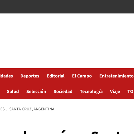
idades
Deportes
Editorial
El Campo
Entretenimiento
Salud
Selección
Sociedad
Tecnología
Viaje
TO
UÉS… SANTA CRUZ, ARGENTINA