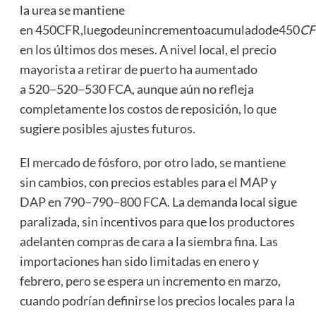
la urea se mantiene
en 450CFR,luegodeunincrementoacumuladode450
CF
en los últimos dos meses. A nivel local, el precio
mayorista a retirar de puerto ha aumentado
a 520−520−530 FCA, aunque aún no refleja
completamente los costos de reposición, lo que
sugiere posibles ajustes futuros.
El mercado de fósforo, por otro lado, se mantiene
sin cambios, con precios estables para el MAP y
DAP en 790−790−800 FCA. La demanda local sigue
paralizada, sin incentivos para que los productores
adelanten compras de cara a la siembra fina. Las
importaciones han sido limitadas en enero y
febrero, pero se espera un incremento en marzo,
cuando podrían definirse los precios locales para la