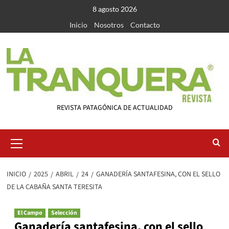
Saltar
8 agosto 2026
al
Inicio
Nosotros
Contacto
contenido
REVISTA PATAGÓNICA DE ACTUALIDAD
Menú
primario
INICIO
2025
ABRIL
24
GANADERÍA SANTAFESINA, CON EL SELLO
DE LA CABAÑA SANTA TERESITA
El Campo
Selección
Ganadería santafesina, con el sello