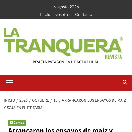
Saltar
6 agosto 2026
al
Inicio
Nosotros
Contacto
contenido
REVISTA PATAGÓNICA DE ACTUALIDAD
Menú
primario
INICIO
2025
OCTUBRE
13
ARRANCARON LOS ENSAYOS DE MAÍZ
Y SOJA EN EL PT FARM
El Campo
Arrancaron los ensayos de maíz y