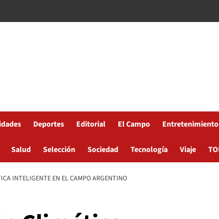
idades
Deportes
Editorial
El Campo
Entretenimiento
Salud
Selección
Sociedad
Tecnología
Viaje
TO
TICA INTELIGENTE EN EL CAMPO ARGENTINO