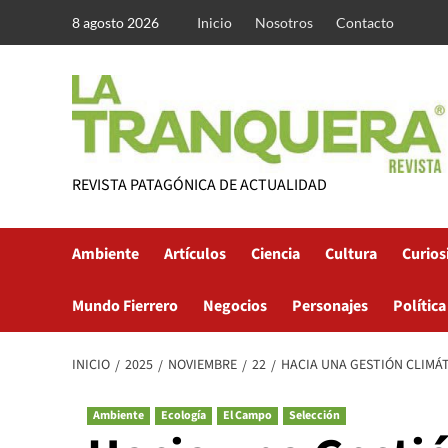
Saltar
8 agosto 2026
Inicio
Nosotros
Contacto
al
contenido
REVISTA PATAGÓNICA DE ACTUALIDAD
Ambiente
Artículos
Ciencia
Cultura
Curios
Mundo Fierrero
Negocios
Personajes
Política
INICIO
2025
NOVIEMBRE
22
HACIA UNA GESTIÓN CLIMÁ
Ambiente
Ecología
El Campo
Selección