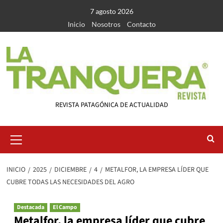
Saltar
7 agosto 2026
al
Inicio
Nosotros
Contacto
contenido
REVISTA PATAGÓNICA DE ACTUALIDAD
Menú
primario
INICIO
2025
DICIEMBRE
4
METALFOR, LA EMPRESA LÍDER QUE
CUBRE TODAS LAS NECESIDADES DEL AGRO
Destacada
El Campo
Metalfor, la empresa líder que cubre