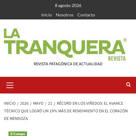
Saltar
8 agosto 2026
al
Inicio
Nosotros
Contacto
contenido
REVISTA PATAGÓNICA DE ACTUALIDAD
Menú
primario
INICIO
2026
MAYO
21
RÉCORD EN LOS VIÑEDOS: EL AVANCE
TÉCNICO QUE LOGRÓ UN 19% MÁS DE RENDIMIENTO EN EL CORAZÓN
DE MENDOZA
El Campo