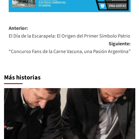
Navegación
Anterior:
El Día de la Escarapela: El Origen del Primer Símbolo Patrio
de
Siguiente:
entradas
“Concurso Fans de la Carne Vacuna, una Pasión Argentina”
Más historias