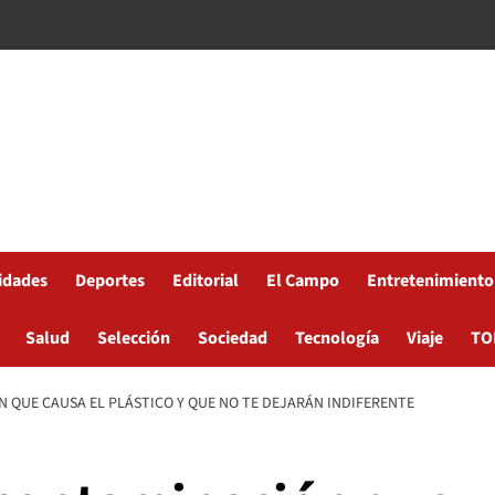
idades
Deportes
Editorial
El Campo
Entretenimiento
Salud
Selección
Sociedad
Tecnología
Viaje
TO
N QUE CAUSA EL PLÁSTICO Y QUE NO TE DEJARÁN INDIFERENTE