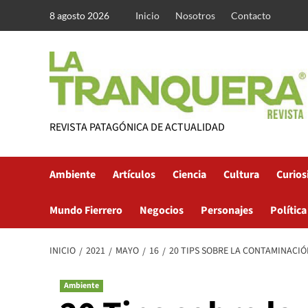
Saltar
8 agosto 2026
Inicio
Nosotros
Contacto
al
contenido
REVISTA PATAGÓNICA DE ACTUALIDAD
Ambiente
Artículos
Ciencia
Cultura
Curios
Mundo Fierrero
Negocios
Personajes
Política
INICIO
2021
MAYO
16
20 TIPS SOBRE LA CONTAMINACIÓ
Ambiente