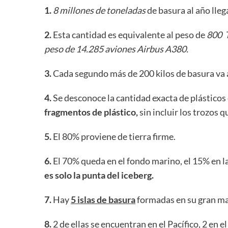
1.
8 millones de toneladas
de basura al año lleg
2.
Esta cantidad es equivalente al peso de
800 T
peso de 14.285 aviones Airbus A380.
3.
Cada segundo más de 200 kilos de basura va a
4.
Se desconoce la cantidad exacta de plásticos
fragmentos de plástico,
sin incluir los trozos 
5.
El 80% proviene de tierra firme.
6.
El 70% queda en el fondo marino, el 15% en la
es solo la punta del iceberg.
7.
Hay
5 islas de basura
formadas en su gran may
8.
2 de ellas se encuentran en el Pacífico, 2 en el