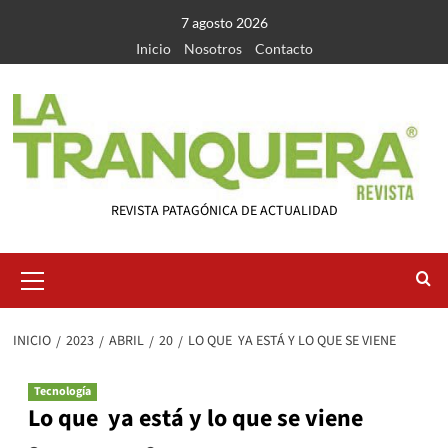
Saltar
7 agosto 2026
al
Inicio
Nosotros
Contacto
contenido
REVISTA PATAGÓNICA DE ACTUALIDAD
Menú
primario
INICIO
2023
ABRIL
20
LO QUE YA ESTÁ Y LO QUE SE VIENE
Tecnología
Lo que ya está y lo que se viene