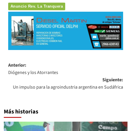
Anuncio Rev. La Tranquera
Navegación
Anterior:
Diógenes y los Atorrantes
de
Siguiente:
entradas
Un impulso para la agroindustria argentina en Sudáfrica
Más historias