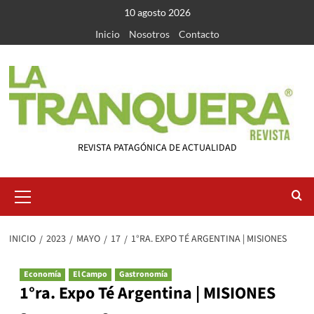
Saltar
10 agosto 2026
al
Inicio
Nosotros
Contacto
contenido
REVISTA PATAGÓNICA DE ACTUALIDAD
Menú
primario
INICIO
2023
MAYO
17
1°RA. EXPO TÉ ARGENTINA | MISIONES
Economía
El Campo
Gastronomía
1°ra. Expo Té Argentina | MISIONES