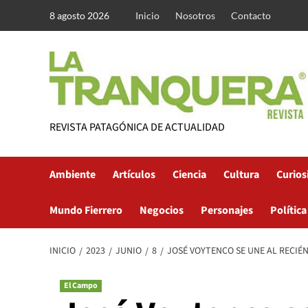
Saltar
8 agosto 2026
Inicio
Nosotros
Contacto
al
contenido
REVISTA PATAGÓNICA DE ACTUALIDAD
Ambiente
Artículos
Ciencia
Cultura
Curios
Mundo Fierrero
Negocios
Personajes
Política
INICIO
2023
JUNIO
8
JOSÉ VOYTENCO SE UNE AL RECIÉ
El Campo