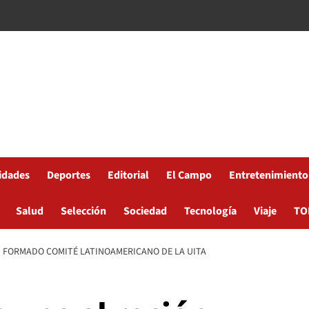
idades
Deportes
Editorial
El Campo
Entretenimiento
Salud
Selección
Sociedad
Tecnología
Viaje
TO
N FORMADO COMITÉ LATINOAMERICANO DE LA UITA