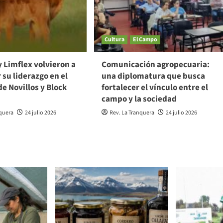
Cultura
El Campo
 Limflex volvieron a
Comunicación agropecuaria:
su liderazgo en el
una diplomatura que busca
e Novillos y Block
fortalecer el vínculo entre el
campo y la sociedad
nquera
24 julio 2026
Rev. La Tranquera
24 julio 2026