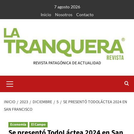
Saltar
7 agosto 2026
al
Inicio
Nosotros
Contacto
contenido
REVISTA PATAGÓNICA DE ACTUALIDAD
Menú
primario
INICIO
2023
DICIEMBRE
5
SE PRESENTÓ TODOLÁCTEA 2024 EN
SAN FRANCISCO
Economía
El Campo
Se presentó TodoLáctea 2024 en San