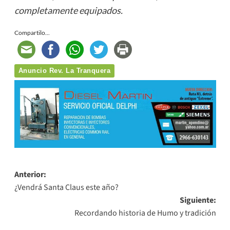
completamente equipados.
Compartilo...
Anuncio Rev. La Tranquera
Navegación
Anterior:
¿Vendrá Santa Claus este año?
de
Siguiente:
entradas
Recordando historia de Humo y tradición