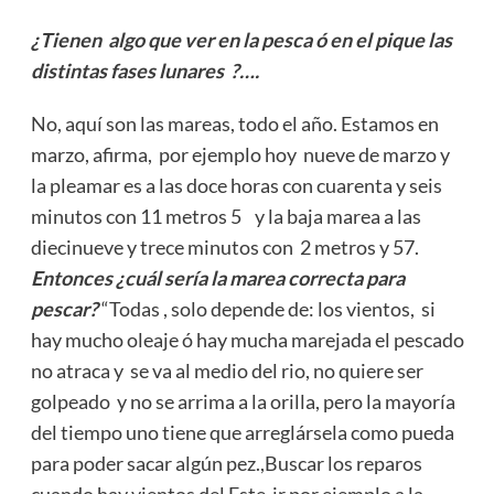
¿Tienen algo que ver en la pesca ó en el pique las
distintas fases lunares ?….
No, aquí son las mareas, todo el año. Estamos en
marzo, afirma, por ejemplo hoy nueve de marzo y
la pleamar es a las doce horas con cuarenta y seis
minutos con 11 metros 5 y la baja marea a las
diecinueve y trece minutos con 2 metros y 57.
Entonces ¿cuál sería la
marea correcta para
pescar?
“Todas , solo depende de: los vientos, si
hay mucho oleaje ó hay mucha marejada el pescado
no atraca y se va al medio del rio, no quiere ser
golpeado y no se arrima a la orilla, pero la mayoría
del tiempo uno tiene que arreglársela como pueda
para poder sacar algún pez.,Buscar los reparos
cuando hay vientos del Este ir por ejemplo a la