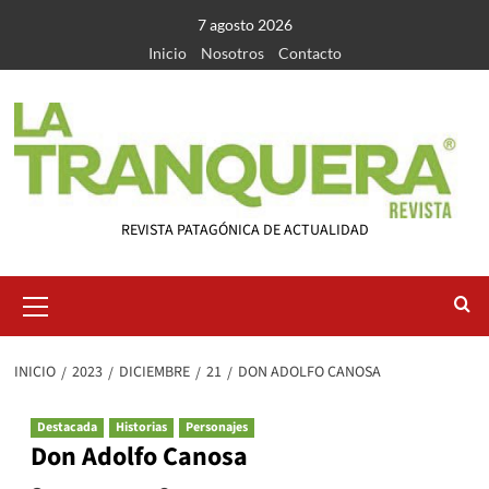
Saltar
7 agosto 2026
al
Inicio
Nosotros
Contacto
contenido
REVISTA PATAGÓNICA DE ACTUALIDAD
Menú
primario
INICIO
2023
DICIEMBRE
21
DON ADOLFO CANOSA
Destacada
Historias
Personajes
Don Adolfo Canosa