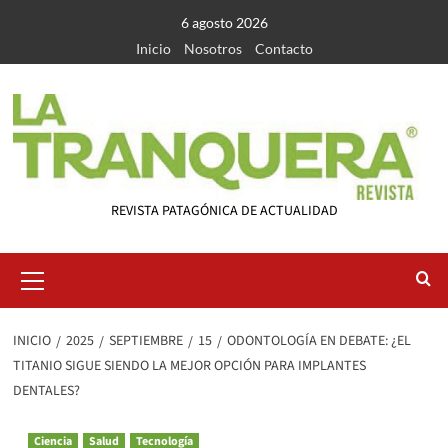
Saltar
6 agosto 2026
al
Inicio
Nosotros
Contacto
contenido
REVISTA PATAGÓNICA DE ACTUALIDAD
Menú
primario
INICIO
2025
SEPTIEMBRE
15
ODONTOLOGÍA EN DEBATE: ¿EL
TITANIO SIGUE SIENDO LA MEJOR OPCIÓN PARA IMPLANTES
DENTALES?
Ciencia
Salud
Tecnología