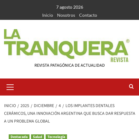
Saltar
7 agosto 2026
al
Inicio
Nosotros
Contacto
contenido
REVISTA PATAGÓNICA DE ACTUALIDAD
Menú
primario
INICIO
2025
DICIEMBRE
4
LOS IMPLANTES DENTALES
CERÁMICOS, UNA INNOVACIÓN ARGENTINA QUE BUSCA DAR RESPUESTA
A UN PROBLEMA GLOBAL
Destacada
Salud
Tecnología