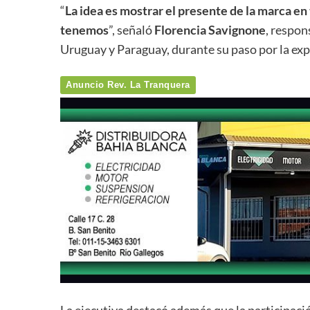
“
La idea es mostrar el presente de la marca en
tenemos
”, señaló
Florencia Savignone
, respon
Uruguay y Paraguay, durante su paso por la exp
Anuncio Rev. La Tranquera
La ejecutiva destacó además que la participaci