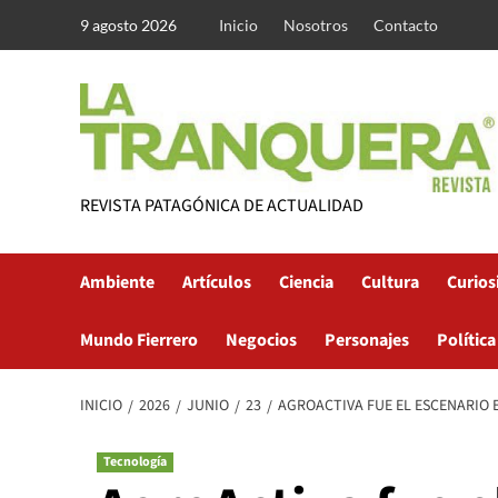
Saltar
9 agosto 2026
Inicio
Nosotros
Contacto
al
contenido
REVISTA PATAGÓNICA DE ACTUALIDAD
Ambiente
Artículos
Ciencia
Cultura
Curios
Mundo Fierrero
Negocios
Personajes
Política
INICIO
2026
JUNIO
23
AGROACTIVA FUE EL ESCENARIO 
Tecnología