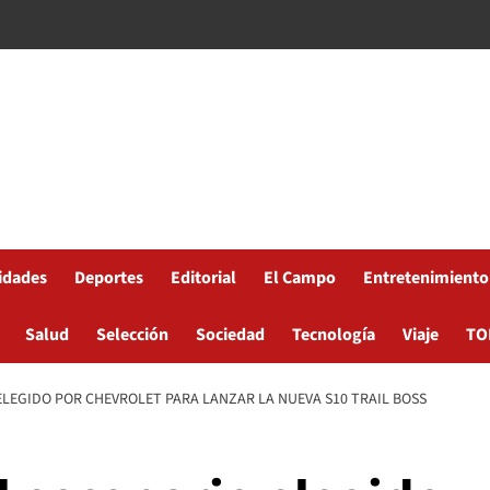
idades
Deportes
Editorial
El Campo
Entretenimiento
Salud
Selección
Sociedad
Tecnología
Viaje
TO
ELEGIDO POR CHEVROLET PARA LANZAR LA NUEVA S10 TRAIL BOSS