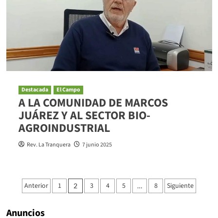
Destacada
El Campo
A LA COMUNIDAD DE MARCOS
JUÁREZ Y AL SECTOR BIO-
AGROINDUSTRIAL
Rev. La Tranquera
7 junio 2025
Paginación
Anterior
1
3
4
5
8
Siguiente
2
…
de
Anuncios