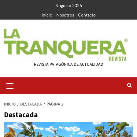
Saltar
8 agosto 2026
al
Inicio
Nosotros
Contacto
contenido
REVISTA PATAGÓNICA DE ACTUALIDAD
Menú
primario
INICIO
DESTACADA
PÁGINA 2
Destacada