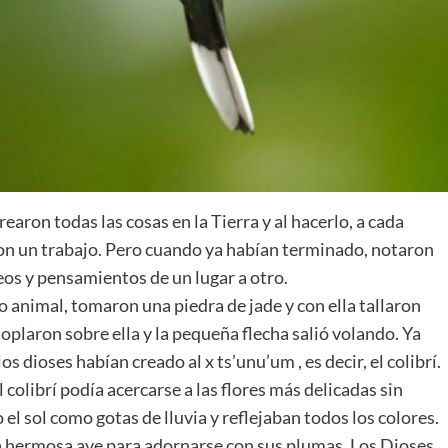
aron todas las cosas en la Tierra y al hacerlo, a cada
aron un trabajo. Pero cuando ya habían terminado, notaron
eos y pensamientos de un lugar a otro.
 animal, tomaron una piedra de jade y con ella tallaron
plaron sobre ella y la pequeña flecha salió volando. Ya
os dioses habían creado al x ts’unu’um , es decir, el colibrí.
l colibrí podía acercarse a las flores más delicadas sin
el sol como gotas de lluvia y reflejaban todos los colores.
a hermosa ave para adornarse con sus plumas. Los Dioses