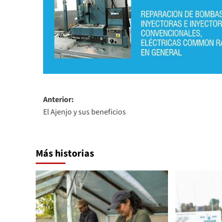
Navegación
Anterior:
El Ajenjo y sus beneficios
de
entradas
Más historias