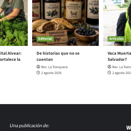
Editorial
Artículos
ital Alvear:
De historias que no se
Vaca Muerta
ortalece la
cuentan
Salvador?
Rev. La Tranquera
Rev. La Tran
2 agosto 2026
2 agosto 202
Una publicación de:
W