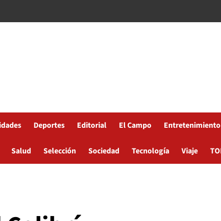
idades
Deportes
Editorial
El Campo
Entretenimiento
Salud
Selección
Sociedad
Tecnología
Viaje
TO