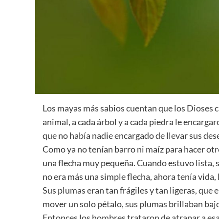
Los mayas más sabios cuentan que los Dioses cre
animal, a cada árbol y a cada piedra le encarg
que no había nadie encargado de llevar sus des
Como ya no tenían barro ni maíz para hacer otro
una flecha muy pequeña. Cuando estuvo lista, so
no era más una simple flecha, ahora tenía vida, l
Sus plumas eran tan frágiles y tan ligeras, que e
mover un solo pétalo, sus plumas brillaban bajo 
Entonces los hombres trataron de atrapar a es