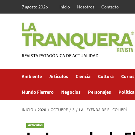
Saltar
7 agosto 2026
Inicio
Nosotros
Contacto
al
contenido
REVISTA PATAGÓNICA DE ACTUALIDAD
Ambiente
Artículos
Ciencia
Cultura
Curios
Mundo Fierrero
Negocios
Personajes
Política
INICIO
2020
OCTUBRE
3
LA LEYENDA DE EL COLIBRÍ
Artículos