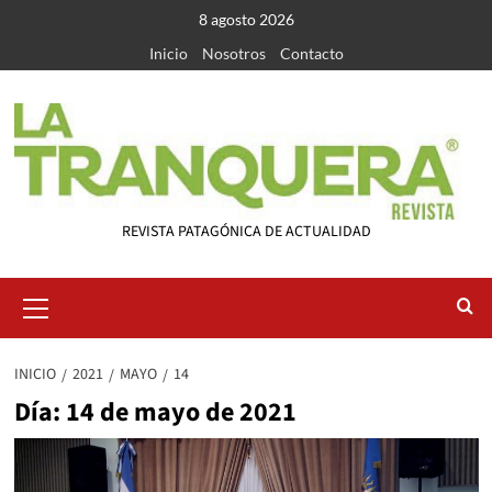
Saltar
8 agosto 2026
al
Inicio
Nosotros
Contacto
contenido
REVISTA PATAGÓNICA DE ACTUALIDAD
Menú
primario
INICIO
2021
MAYO
14
Día:
14 de mayo de 2021