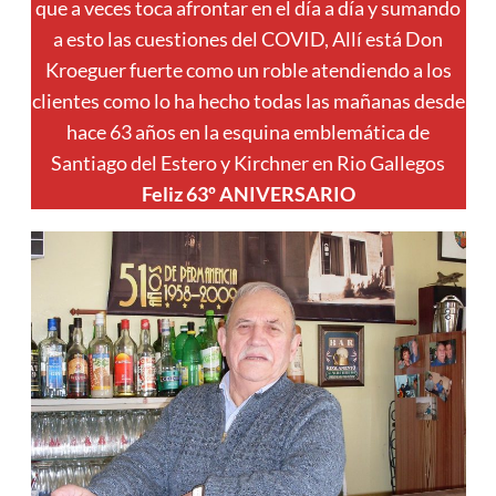
que a veces toca afrontar en el día a día y sumando
a esto las cuestiones del COVID, Allí está Don
Kroeguer fuerte como un roble atendiendo a los
clientes como lo ha hecho todas las mañanas desde
hace 63 años en la esquina emblemática de
Santiago del Estero y Kirchner en Rio Gallegos
Feliz 63º ANIVERSARIO