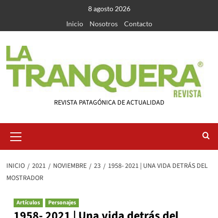
Saltar
8 agosto 2026
al
Inicio
Nosotros
Contacto
contenido
REVISTA PATAGÓNICA DE ACTUALIDAD
Menú
primario
INICIO
2021
NOVIEMBRE
23
1958- 2021 | UNA VIDA DETRÁS DEL
MOSTRADOR
Artículos
Personajes
1958- 2021 | Una vida detrás del