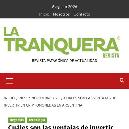
Saltar
6 agosto 2026
al
Inicio
Nosotros
Contacto
contenido
REVISTA PATAGÓNICA DE ACTUALIDAD
Menú
primario
INICIO
2021
NOVIEMBRE
23
CUÁLES SON LAS VENTAJAS DE
INVERTIR EN CRIPTOMONEDAS EN ARGENTINA
Negocios
Tecnología
Cuáles son las ventajas de invertir