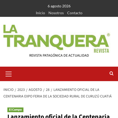
Saltar
6 agosto 2026
al
Inicio
Nosotros
Contacto
contenido
REVISTA PATAGÓNICA DE ACTUALIDAD
Menú
primario
INICIO
2023
AGOSTO
28
LANZAMIENTO OFICIAL DE LA
CENTENARIA EXPO FERIA DE LA SOCIEDAD RURAL DE CURUZÚ CUATIÁ
El Campo
Lanzamiento oficial de la Centenaria