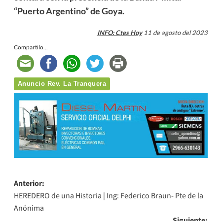
“Puerto Argentino” de Goya.
INFO: Ctes Hoy
11 de agosto del 2023
Compartilo...
Anuncio Rev. La Tranquera
Navegación
Anterior:
HEREDERO de una Historia | Ing: Federico Braun- Pte de la
de
Anónima
entradas
Siguiente: